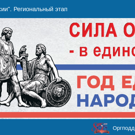
сии". Региональный этап
Оргподд