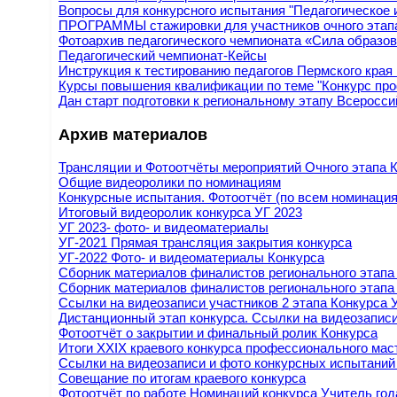
Вопросы для конкурсного испытания "Педагогическое 
ПРОГРАММЫ стажировки для участников очного этап
Фотоархив педагогического чемпионата «Сила образов
Педагогический чемпионат-Кейсы
Инструкция к тестированию педагогов Пермского края
Курсы повышения квалификации по теме "Конкурс про
Дан старт подготовки к региональному этапу Всеросси
Архив материалов
Трансляции и Фотоотчёты мероприятий Очного этапа К
Общие видеоролики по номинациям
Конкурсные испытания. Фотоотчёт (по всем номинаци
Итоговый видеоролик конкурса УГ 2023
УГ 2023- фото- и видеоматериалы
УГ-2021 Прямая трансляция закрытия конкурса
УГ-2022 Фото- и видеоматериалы Конкурса
Сборник материалов финалистов регионального этапа 
Сборник материалов финалистов регионального этапа 
Ссылки на видеозаписи участников 2 этапа Конкурса 
Дистанционный этап конкурса. Ссылки на видеозаписи
Фотоотчёт о закрытии и финальный ролик Конкурса
Итоги XXIX краевого конкурса профессионального мас
Ссылки на видеозаписи и фото конкурсных испытаний
Cовещание по итогам краевого конкурса
Фотоотчёт по работе Номинаций конкурса Учитель год