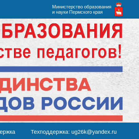
Министерство образования
и науки Пермского края
ержка
Техподдержка: ug26k@yandex.ru