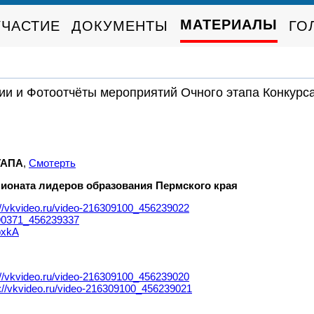
МАТЕРИАЛЫ
УЧАСТИЕ
ДОКУМЕНТЫ
ГО
ии и Фотоотчёты мероприятий Очного этапа Конкурса
ТАПА
,
Смотерть
пионата лидеров образования Пермского края
://vkvideo.ru/video-216309100_456239022
890371_456239337
pxkA
://vkvideo.ru/video-216309100_456239020
://vkvideo.ru/video-216309100_456239021