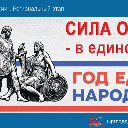
сии". Региональный этап
Оргподд