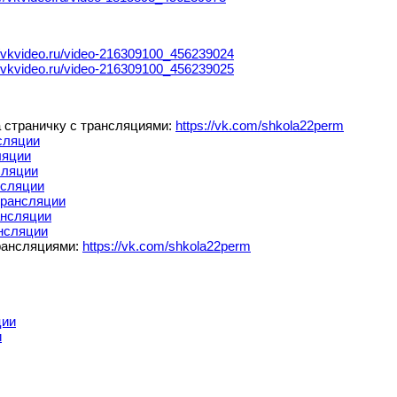
//vkvideo.ru/video-216309100_456239024
//vkvideo.ru/video-216309100_456239025
а страничку с трансляциями:
https://vk.com/shkola22perm
сляции
ляции
сляции
нсляции
трансляции
ансляции
ансляции
трансляциями:
https://vk.com/shkola22perm
ции
и