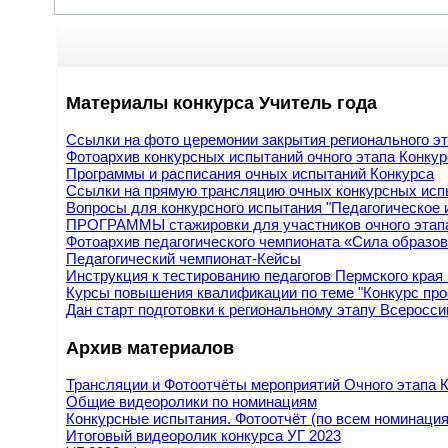
Материалы конкурса Учитель года
Ссылки на фото церемонии закрытия регионального эта
Фотоархив конкурсных испытаний очного этапа Конкур
Программы и расписания очных испытаний Конкурса
Ссылки на прямую трансляцию очных конкурсных исп
Вопросы для конкурсного испытания "Педагогическое 
ПРОГРАММЫ стажировки для участников очного этап
Фотоархив педагогического чемпионата «Сила образов
Педагогический чемпионат-Кейсы
Инструкция к тестированию педагогов Пермского края
Курсы повышения квалификации по теме "Конкурс про
Дан старт подготовки к региональному этапу Всеросси
Архив материалов
Трансляции и Фотоотчёты мероприятий Очного этапа К
Общие видеоролики по номинациям
Конкурсные испытания. Фотоотчёт (по всем номинаци
Итоговый видеоролик конкурса УГ 2023