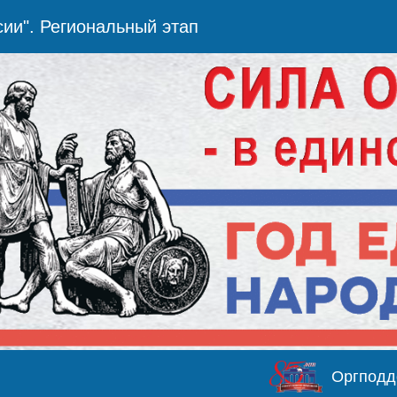
сии". Региональный этап
Оргподд