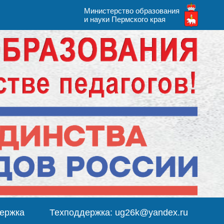
Министерство образования
и науки Пермского края
ержка
Техподдержка: ug26k@yandex.ru